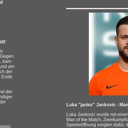
ad
ser
ür
. Gegen
, kam
 und am
ch der
m Ende
ar der
ändiger
der
Luka "janko" Jankovic - Man
Luka Jankovic wurde mit eine
Man of the Match, Zweikampfst
Spieleröffnung sorgten dafür, d
enovic