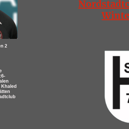
Nordstadtc
Winte
en 2
n
e
:6-
alen
 Khaled
ätten
tadtclub