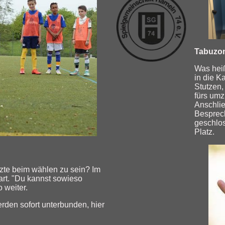
Tabuzon
Was hei
in die K
Stutzen,
fürs umz
Anschlie
Besprec
geschlos
Platz.
tzte beim wählen zu sein? Im
art. "Du kannst sowieso
so weiter.
rden sofort unterbunden, hier